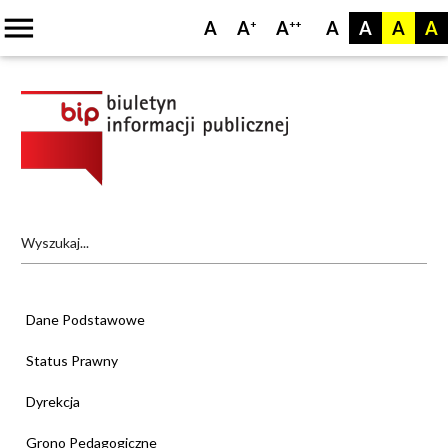
menu
A
A
A
A
A
A
A
+
++
Dane Podstawowe
Status Prawny
Dyrekcja
Grono Pedagogiczne